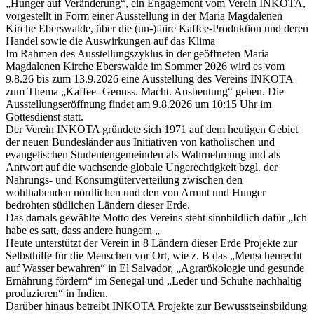
„Hunger auf Veränderung“, ein Engagement vom Verein INKOTA,
vorgestellt in Form einer Ausstellung in der Maria Magdalenen
Kirche Eberswalde, über die (un-)faire Kaffee-Produktion und deren
Handel sowie die Auswirkungen auf das Klima
Im Rahmen des Ausstellungszyklus in der geöffneten Maria
Magdalenen Kirche Eberswalde im Sommer 2026 wird es vom
9.8.26 bis zum 13.9.2026 eine Ausstellung des Vereins INKOTA
zum Thema „Kaffee- Genuss. Macht. Ausbeutung“ geben. Die
Ausstellungseröffnung findet am 9.8.2026 um 10:15 Uhr im
Gottesdienst statt.
Der Verein INKOTA gründete sich 1971 auf dem heutigen Gebiet
der neuen Bundesländer aus Initiativen von katholischen und
evangelischen Studentengemeinden als Wahrnehmung und als
Antwort auf die wachsende globale Ungerechtigkeit bzgl. der
Nahrungs- und Konsumgüterverteilung zwischen den
wohlhabenden nördlichen und den von Armut und Hunger
bedrohten südlichen Ländern dieser Erde.
Das damals gewählte Motto des Vereins steht sinnbildlich dafür „Ich
habe es satt, dass andere hungern „
Heute unterstützt der Verein in 8 Ländern dieser Erde Projekte zur
Selbsthilfe für die Menschen vor Ort, wie z. B das „Menschenrecht
auf Wasser bewahren“ in El Salvador, „Agrarökologie und gesunde
Ernährung fördern“ im Senegal und „Leder und Schuhe nachhaltig
produzieren“ in Indien.
Darüber hinaus betreibt INKOTA Projekte zur Bewusstseinsbildung