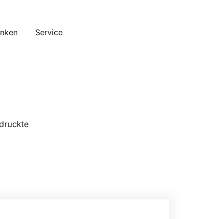
inken
Service
edruckte