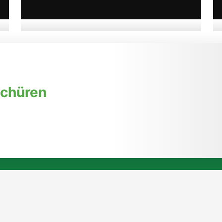
06. August 2026, 09:00 Uhr
Ausstellung „Zwischen zwei
Gedanken" in der Kleinen
Galerie der Stadt
schüren
Eberswalde
➜ zur Veranstaltung