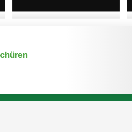
06. August 2026, 09:00 Uhr
Ausstellung „Zwischen zwei
Gedanken" in der Kleinen
Galerie der Stadt
schüren
Eberswalde
➜ zur Veranstaltung