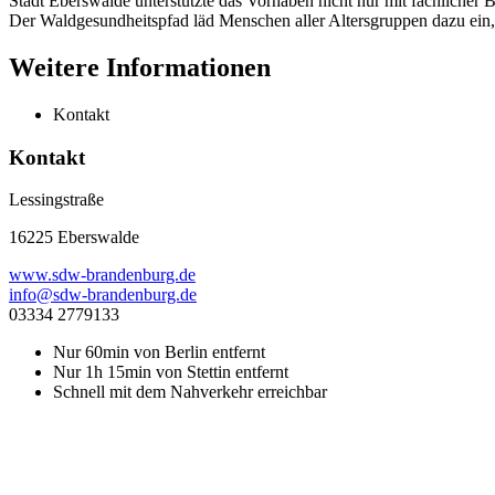
Stadt Eberswalde unterstützte das Vorhaben nicht nur mit fachliche
Der Waldgesundheitspfad läd Menschen aller Altersgruppen dazu ein,
Weitere Informationen
Kontakt
Kontakt
Lessingstraße
16225 Eberswalde
www.sdw-brandenburg.de
info@sdw-brandenburg.de
03334 2779133
Nur 60min von Berlin entfernt
Nur 1h 15min von Stettin entfernt
Schnell mit dem Nahverkehr erreichbar