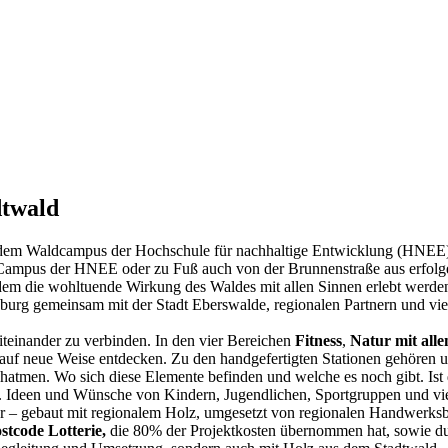
dtwald
 dem Waldcampus der Hochschule für nachhaltige Entwicklung (HNEE) u
 Campus der HNEE oder zu Fuß auch von der Brunnenstraße aus erfolg
 dem die wohltuende Wirkung des Waldes mit allen Sinnen erlebt werd
g gemeinsam mit der Stadt Eberswalde, regionalen Partnern und vie
teinander zu verbinden. In den vier Bereichen
Fitness
,
Natur mit alle
 auf neue Weise entdecken. Zu den handgefertigten Stationen gehören
hatmen. Wo sich diese Elemente befinden und welche es noch gibt. Ist 
Ideen und Wünsche von Kindern, Jugendlichen, Sportgruppen und vielen
r – gebaut mit regionalem Holz, umgesetzt von regionalen Handwerksb
stcode Lotterie
,
die 80% der Projektkosten übernommen hat, sowie dur