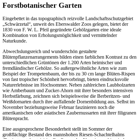
Forstbotanischer Garten
Eingebettet in das topographisch reizvolle Landschaftsschutzgebiet
„Schwärzetal“, unweit des Eberswalder Zoos gelegen, bietet der
1830 von F. W. L. Pfeil gegründete Gehölzgarten eine ideale
Kombination von Erholungsmöglichkeit und vermittelnder
Naturkunde.
Abwechslungsreich und wunderschön gestaltete
Blütenpflanzenarrangements bilden einen farblichen Kontrast zu den
unterschiedlichen Grüntönen der 1.200 Arten heimischer und
fremdländischer Gehölze. So außergewöhnliche Arten wie zum
Beispiel der Trompetenbaum, der bis zu 30 cm lange Blüten-Rispen
von fast tropischer Schönheit hervorbringt, bieten eindrucksvolle
Naturerlebnisse im Hochsommer. Neben zahlreichen Laubholzarten
wie Amberbaum und Zucker-Ahorn mit ihrer besonders intensiven
Herbstfärbung, zeichnen sich beispielsweise die Berberitzen- und
Weiß­dornarten durch ihre auf­fallende Dornenbildung aus. Selbst im
November beziehungsweise Februar faszinieren noch die
amerikanischen oder asiatischen Zaubernussarten mit ihrer filigranen
Blütenpracht.
Eine ausgesprochene Besonderheit stellt im Sommer der
großflächige Bestand des mannshohen Riesen-Schach­telhalms