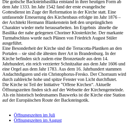
Die gotische Backsteinbasilika entstand in ihrer heutigen Form ab
dem Jahr 1333. Im Jahr 1542 fand der erste evangelische
Gottesdienst im Zuge der Reformation in der Kirche statt. Eine
umfassende Erneuerung des Kirchenbaus erfolgte im Jahr 1876 –
der Architekt Hermann Blankenstein ließ den ursprünglichen
Charakter wieder mehr herausarbeiten. Im Ergebnis ähnelte die
Basilika der nahe gelegenen Choriner Klosterkirche. Der markante
Turmabschluss wurde nach Plänen von Friedrich August Stüler
ausgeführt.
Eine Besonderheit der Kirche sind die Terracotta-Plastiken an den
Portalen – sie sind die ältesten ihrer Art in Brandenburg. In der
Kirche befinden sich zudem eine Bronzetaufe aus dem 14.
Jahrhundert, ein reich verzierter Schnitzaltar aus dem Jahr 1606 und
eine Orgel aus dem Jahr 1783. Aus dem 16. Jahrhundert stammen
Andachtsfiguren und ein Christophorus-Fresko. Der Chorraum wird
durch zahlreiche hohe und spitze Fenster von Licht durchflutet.
Die Kirche ist Teil der Initiative ”Offene Kirchen“. Aktuelle
Öffnungszeiten finden sich auf der Webseite der Kirchengemeinde.
Als ein historisch bedeutsames Bauwerks ist die Kirche eine Station
auf der Europäischen Route der Backsteingotik.
Öffnungszeiten im Juli
Öffnungszeiten im August