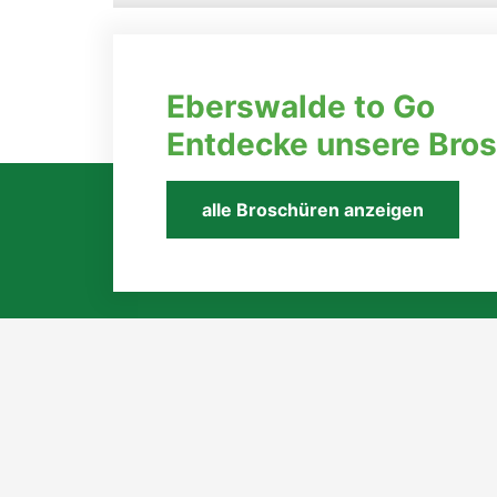
09. August 2026, 10:00 Uhr
Kurs: Korbflechten mit
Peddigrohr 3
Eberswalde to Go
Entdecke unsere Bro
➜ zur Veranstaltung
alle Broschüren anzeigen