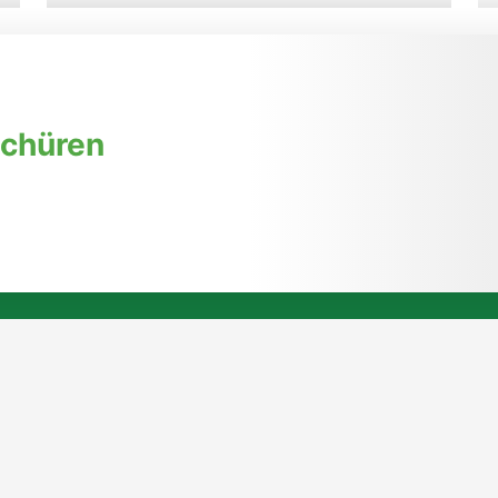
09. August 2026, 14:30 Uhr
171. Ausstellung: Sonne-
Meer-Strand-GUT
schüren
➜ zur Veranstaltung