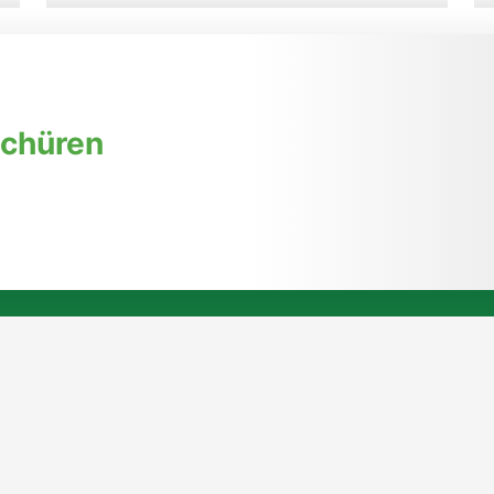
06. August 2026, 09:00 Uhr
Ausstellung „Zwischen zwei
Gedanken" in der Kleinen
Galerie der Stadt
schüren
Eberswalde
➜ zur Veranstaltung